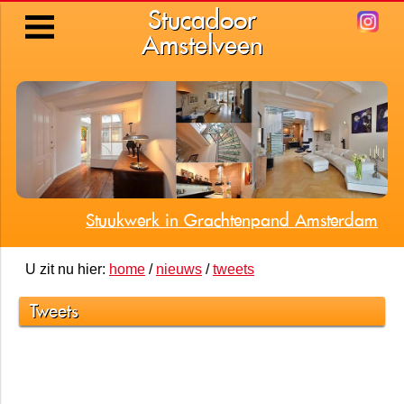
Stucadoor
Amstelveen
Stuukwerk in Grachtenpand Amsterdam
U zit nu hier:
home
/
nieuws
/
tweets
Tweets