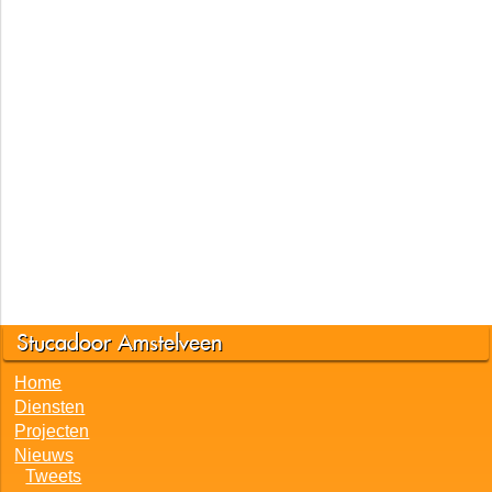
Stucadoor Amstelveen
Home
Diensten
Projecten
Nieuws
Tweets