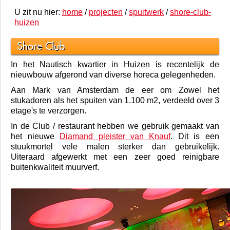
U zit nu hier:
home
/
projecten
/
spuitwerk
/
shore-club-
huizen
Shore Club
In het Nautisch kwartier in Huizen is recentelijk de
nieuwbouw afgerond van diverse horeca gelegenheden.
Aan Mark van Amsterdam de eer om Zowel het
stukadoren als het spuiten van 1.100 m2, verdeeld over 3
etage's te verzorgen.
In de Club / restaurant hebben we gebruik gemaakt van
het nieuwe
Diamand pleister van Knauf
. Dit is een
stuukmortel vele malen sterker dan gebruikelijk.
Uiteraard afgewerkt met een zeer goed reinigbare
buitenkwaliteit muurverf.